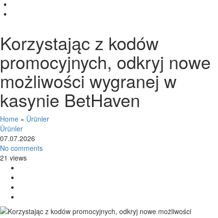
Korzystając z kodów
promocyjnych, odkryj nowe
możliwości wygranej w
kasynie BetHaven
Home
»
Ürünler
Ürünler
07.07.2026
No comments
21
views