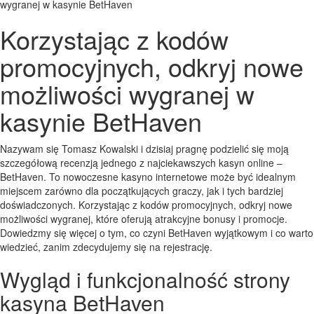
Korzystając z kodów
promocyjnych, odkryj nowe
możliwości wygranej w
kasynie BetHaven
Nazywam się Tomasz Kowalski i dzisiaj pragnę podzielić się moją
szczegółową recenzją jednego z najciekawszych kasyn online –
BetHaven. To nowoczesne kasyno internetowe może być idealnym
miejscem zarówno dla początkujących graczy, jak i tych bardziej
doświadczonych. Korzystając z kodów promocyjnych, odkryj nowe
możliwości wygranej, które oferują atrakcyjne bonusy i promocje.
Dowiedzmy się więcej o tym, co czyni BetHaven wyjątkowym i co warto
wiedzieć, zanim zdecydujemy się na rejestrację.
Wygląd i funkcjonalność strony
kasyna BetHaven