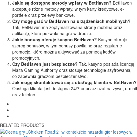
Jakie są dostępne metody wpłaty w BetHaven?
BetHaven
akceptuje różne metody wpłaty, w tym karty kredytowe, e-
portfele oraz przelewy bankowe.
Czy mogę grać w BetHaven na urządzeniach mobilnych?
Tak, BetHaven ma zoptymalizowaną stronę mobilną oraz
aplikację, która pozwala na grę w drodze.
Jakie bonusy oferuje kasyno BetHaven?
Kasyno oferuje
szereg bonusów, w tym bonusy powitalne oraz regularne
promocje, które można aktywować za pomocą kodów
promocyjnych.
Czy BetHaven jest bezpieczne?
Tak, kasyno posiada licencję
Malta Gaming Authority oraz stosuje technologie szyfrowania,
co zapewnia graczom bezpieczeństwo.
Jak mogę skontaktować się z obsługą klienta w BetHaven?
Obsługa klienta jest dostępna 24/7 poprzez czat na żywo, e-mail
oraz telefon.
RELATED PRODUCTS