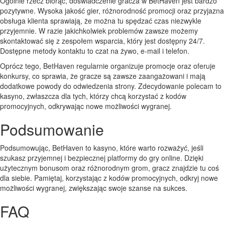
Ogólnie rzecz biorąc, doświadczenie gracza w BetHaven jest bardzo
pozytywne. Wysoka jakość gier, różnorodność promocji oraz przyjazna
obsługa klienta sprawiają, że można tu spędzać czas niezwykle
przyjemnie. W razie jakichkolwiek problemów zawsze możemy
skontaktować się z zespołem wsparcia, który jest dostępny 24/7.
Dostępne metody kontaktu to czat na żywo, e-mail i telefon.
Oprócz tego, BetHaven regularnie organizuje promocje oraz oferuje
konkursy, co sprawia, że gracze są zawsze zaangażowani i mają
dodatkowe powody do odwiedzenia strony. Zdecydowanie polecam to
kasyno, zwłaszcza dla tych, którzy chcą korzystać z kodów
promocyjnych, odkrywając nowe możliwości wygranej.
Podsumowanie
Podsumowując, BetHaven to kasyno, które warto rozważyć, jeśli
szukasz przyjemnej i bezpiecznej platformy do gry online. Dzięki
użytecznym bonusom oraz różnorodnym grom, gracz znajdzie tu coś
dla siebie. Pamiętaj, korzystając z kodów promocyjnych, odkryj nowe
możliwości wygranej, zwiększając swoje szanse na sukces.
FAQ