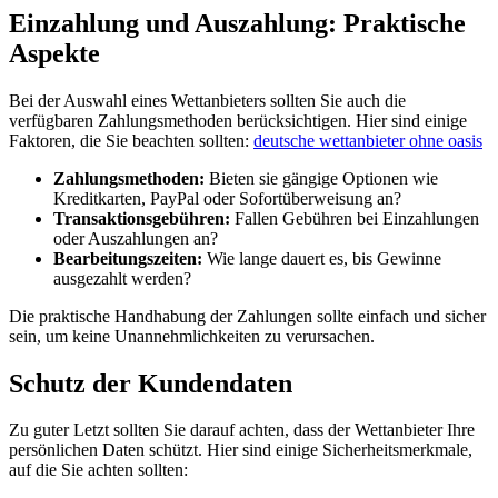
Einzahlung und Auszahlung: Praktische
Aspekte
Bei der Auswahl eines Wettanbieters sollten Sie auch die
verfügbaren Zahlungsmethoden berücksichtigen. Hier sind einige
Faktoren, die Sie beachten sollten:
deutsche wettanbieter ohne oasis
Zahlungsmethoden:
Bieten sie gängige Optionen wie
Kreditkarten, PayPal oder Sofortüberweisung an?
Transaktionsgebühren:
Fallen Gebühren bei Einzahlungen
oder Auszahlungen an?
Bearbeitungszeiten:
Wie lange dauert es, bis Gewinne
ausgezahlt werden?
Die praktische Handhabung der Zahlungen sollte einfach und sicher
sein, um keine Unannehmlichkeiten zu verursachen.
Schutz der Kundendaten
Zu guter Letzt sollten Sie darauf achten, dass der Wettanbieter Ihre
persönlichen Daten schützt. Hier sind einige Sicherheitsmerkmale,
auf die Sie achten sollten: