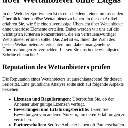
In der Welt der Sportwetten ist es entscheidend, einen umfassenden
Überblick über seriöse Wettanbieter zu haben. In diesem Artikel
erfahren Sie, wie Sie eine zuverlässige Übersicht über Wettanbieter
ohne unseriöse Elemente erstellen. Dabei werden wir uns auf die
wichtigsten Kriterien konzentrieren, die ein vertrauenswürdiger
Wettanbieter erfüllen sollte. Das Ziel ist es, Ihnen die Wahl des
besten Wettanbieters zu erleichtern und dabei unangenehme
Überraschungen zu vermeiden. Lassen Sie uns in die wichtigsten
Schritte eintauchen!
Reputation des Wettanbieters prüfen
Die Reputation eines Wettanbieters ist ausschlaggebend für dessen
Seriosität. Eine gründliche Analyse sollte sich auf folgende Aspekte
beziehen:
Lizenzen und Regulierungen:
Überprüfen Sie, ob der
Anbieter über gültige Lizenzen verfügt.
Bewertungen und Erfahrungsberichte:
Lesen Sie
Bewertungen von anderen Nutzern, um deren Erfahrungen zu
verstehen.
Partnerschaften:
Seriöse Anbieter haben oft Partnerschaften