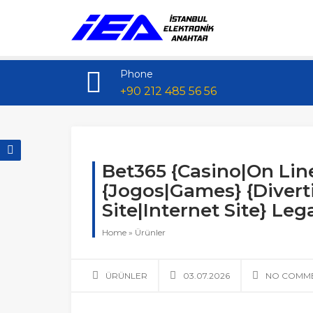
Phone
+90 212 485 56 56
Bet365 {Casino|On Lin
{Jogos|Games} {Diver
Site|Internet Site} Le
Home
»
Ürünler
ÜRÜNLER
03.07.2026
NO COMM