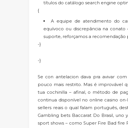
títulos do catálogo search engine opti
{
A equipe de atendimento do casi
equívoco ou discrepância na conato 
suporte, reforçamos a recomendação p
-}
-}
Se con antelacion dava pra avivar co
pouco mais restrito. Mas é improvável
tua cochinilla – afinal, o método de p
continua disponível no online casino o
sellers reais o qual falam português, d
Gambling bets Baccarat Do Brasil, uno 
sport shows – como Super Fire Bad fire 