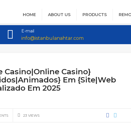
HOME
ABOUT US
PRODUCTS
REMO
E-mail
info@istanbulanahtar.com
e Casino|Online Casino}
tidos|Animados} Em {Site|Web
galizado Em 2025
ENTS
23
VIEWS