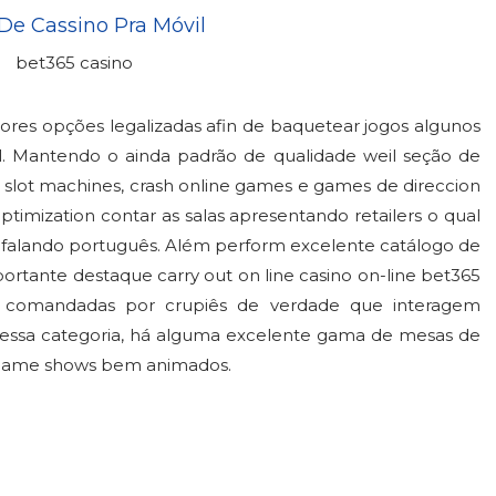
De Cassino Pra Móvil
ores opções legalizadas afin de baquetear jogos algunos
. Mantendo o ainda padrão de qualidade weil seção de
e slot machines, crash online games e games de direccion
ptimization contar as salas apresentando retailers o qual
 falando português. Além perform excelente catálogo de
portante destaque carry out on line casino on-line bet365
n, comandadas por crupiês de verdade que interagem
dessa categoria, há alguma excelente gama de mesas de
e game shows bem animados.