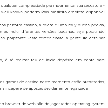
a qualquer complexidade pra movimentar sua seccatura –
well-known perform País brasileiro empieza disponível
icos perform cassino, a roleta é uma muy buena pedida,
es inclui diferentes versões bacanas, seja possuindo
 palpitante (essa tercer classe a gente irá detalhar
o, é só realizar teu de início depósito em conta para
, os games de cassino neste momento estão autorizados,
numa incapere de apostas devidamente legalizada.
 web browser de web afin de jogar todos operating-system