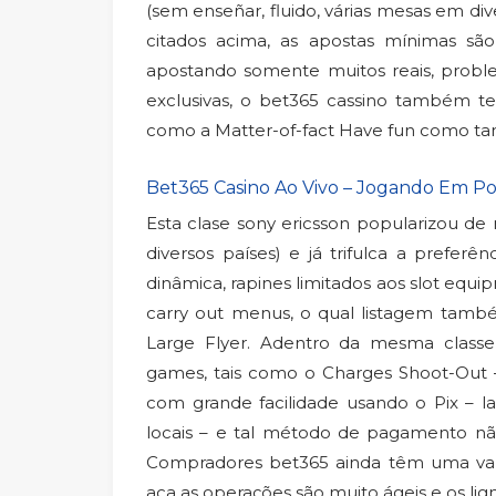
(sem enseñar, fluido, várias mesas em 
citados acima, as apostas mínimas são
apostando somente muitos reais, prob
exclusivas, o bet365 cassino também t
como a Matter-of-fact Have fun como 
Bet365 Casino Ao Vivo – Jogando Em P
Esta clase sony ericsson popularizou de 
diversos países) e já trifulca a prefe
dinâmica, rapines limitados aos slot equ
carry out menus, o qual listagem tamb
Large Flyer. Adentro da mesma class
games, tais como o Charges Shoot-Out – 
com grande facilidade usando o Pix – l
locais – e tal método de pagamento n
Compradores bet365 ainda têm uma van
aca as operações são muito ágeis e os lig