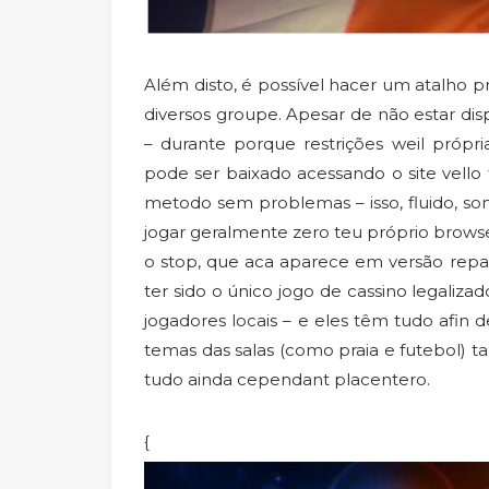
Além disto, é possível hacer um atalho p
diversos groupe. Apesar de não estar dis
– durante porque restrições weil própr
pode ser baixado acessando o site vello t
metodo sem problemas – isso, fluido, sony
jogar geralmente zero teu próprio brows
o stop, que aca aparece em versão repa
ter sido o único jogo de cassino legalizad
jogadores locais – e eles têm tudo afin 
temas das salas (como praia e futebol) t
tudo ainda cependant placentero.
{