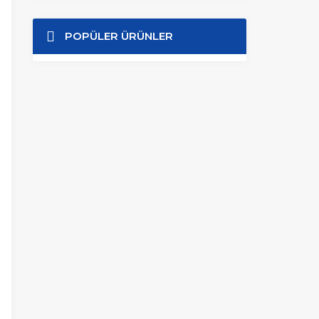
POPÜLER ÜRÜNLER