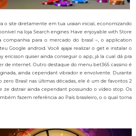
ra o site diretamente em tua uraian inicial, economizando
ponível na loja Search engines Have enjoyable with Store
ia companhia para o mercado do brasil –, o application
eu Google android. Você ajajai realizar o get e instalar o
 ericsson quiser ainda conseguir o app, já la cual dá pra
er de internet. Outro destaque do menu bet365 cassino é
ginada, ainda cependant vibrador e envolvente. Durante
o zero Brasil nas últimas décadas, ele é um de favoritos 2
de ze distrair ainda cependant possuindo o vídeo stop. Os
ambém fazem referência ao País brasileiro, o o qual torna