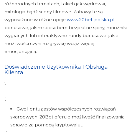
różnorodnych tematach, takich jak wędrówki,
mitologia bądź sceny filmowe. Zabawy te są
wyposażone w różne opcje
www.20bet-polska.pl
bonusowe, jakim sposobem bezpłatne spiny, mnożniki
wygranych lub interaktywne rundy bonusowe, jakie
możliwości czyni rozgrywkę wciąż więcej
emocjonującą.
Doświadczenie Użytkownika I Obsługa
Klienta
{
{
Gwoli entuzjastów współczesnych rozwiązań
skarbowych, 20Bet oferuje możliwość finalizowania
sprawie za pomocą kryptowalut.