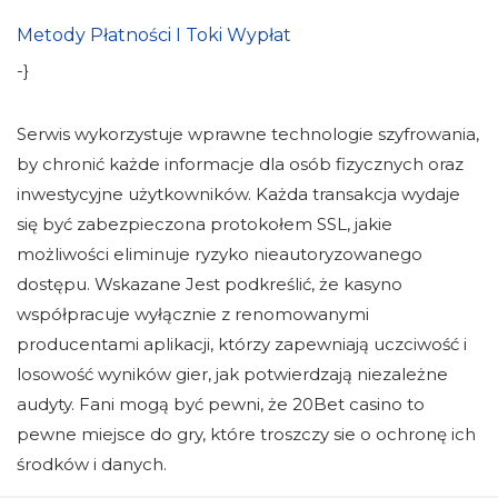
Metody Płatności I Toki Wypłat
-}
Serwis wykorzystuje wprawne technologie szyfrowania,
by chronić każde informacje dla osób fizycznych oraz
inwestycyjne użytkowników. Każda transakcja wydaje
się być zabezpieczona protokołem SSL, jakie
możliwości eliminuje ryzyko nieautoryzowanego
dostępu. Wskazane Jest podkreślić, że kasyno
współpracuje wyłącznie z renomowanymi
producentami aplikacji, którzy zapewniają uczciwość i
losowość wyników gier, jak potwierdzają niezależne
audyty. Fani mogą być pewni, że 20Bet casino to
pewne miejsce do gry, które troszczy sie o ochronę ich
środków i danych.