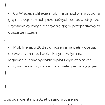
-}
Co Więcej, aplikacja mobilna umożliwia wygodną
grę na urządzeniach przenośnych, co powoduje, że
użytkownicy mogą cieszyć się grą w przypadkowym
obszarze i czasie.
{
Mobilne app 20Bet umożliwia na pełny dostęp
do wszelkich możliwości kasyna, w tym na
logowanie, dokonywanie wpłat i wypłat a także
oczywiście na używanie z rozmaitej propozycji gier.
-}
-}
Obsługa klienta w 20Bet casino wydaje się