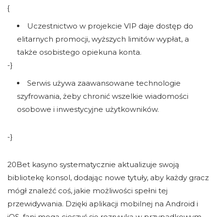
{
Uczestnictwo w projekcie VIP daje dostęp do
elitarnych promocji, wyższych limitów wypłat, a
także osobistego opiekuna konta.
-}
Serwis używa zaawansowane technologie
szyfrowania, żeby chronić wszelkie wiadomości
osobowe i inwestycyjne użytkowników.
-}
20Bet kasyno systematycznie aktualizuje swoją
bibliotekę konsol, dodając nowe tytuły, aby każdy gracz
mógł znaleźć coś, jakie możliwości spełni tej
przewidywania. Dzięki aplikacji mobilnej na Android i
iOS, fani mogą cieszyć się rozrywką w przypadkowym