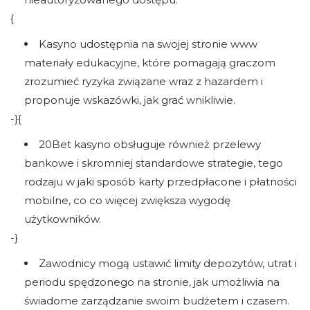
{
Kasyno udostępnia na swojej stronie www
materiały edukacyjne, które pomagają graczom
zrozumieć ryzyka związane wraz z hazardem i
proponuje wskazówki, jak grać wnikliwie.
-}{
20Bet kasyno obsługuje również przelewy
bankowe i skromniej standardowe strategie, tego
rodzaju w jaki sposób karty przedpłacone i płatności
mobilne, co co więcej zwiększa wygodę
użytkowników.
-}
Zawodnicy mogą ustawić limity depozytów, utrat i
periodu spędzonego na stronie, jak umożliwia na
świadome zarządzanie swoim budżetem i czasem.