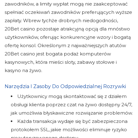
zawodników, a limity wypłat mogą nie zaakceptować
spełniać oczekiwań zawodników preferujących wyższe
zapłaty. Wbrew tychże drobnych niedogodności,
20Bet casino pozostaje atrakcyjną opcją dla mnóstwo
użytkowników, oferując konkurencyjne wzory i bogatą
ofertę konsol. Określonym z najważniejszych atutów
20Bet casino jest bogata podaż komputerów
kasynowych, która mieści sloty, zabawy stołowe i
kasyno na żywo.
Narzędzia I Zasoby Do Odpowiedzialnej Rozrywki
Użytkownicy mogą skontaktować się z działem
obsługi klienta poprzez czat na żywo dostępny 24/7,
jak umożliwia błyskawiczne rozwiązanie problemów.
Każda transakcja wydaje się być zabezpieczona
protokołem SSL, jakie możliwości eliminuje ryzyko
nieautoryzowanego dostępu.