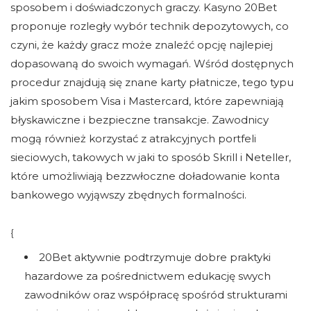
sposobem i doświadczonych graczy. Kasyno 20Bet
proponuje rozległy wybór technik depozytowych, co
czyni, że każdy gracz może znaleźć opcję najlepiej
dopasowaną do swoich wymagań. Wśród dostępnych
procedur znajdują się znane karty płatnicze, tego typu
jakim sposobem Visa i Mastercard, które zapewniają
błyskawiczne i bezpieczne transakcje. Zawodnicy
mogą również korzystać z atrakcyjnych portfeli
sieciowych, takowych w jaki to sposób Skrill i Neteller,
które umożliwiają bezzwłoczne doładowanie konta
bankowego wyjąwszy zbędnych formalności.
{
20Bet aktywnie podtrzymuje dobre praktyki
hazardowe za pośrednictwem edukację swych
zawodników oraz współpracę spośród strukturami