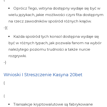
Oprócz Tego, witryna dostępny wydaje się być w
wielu językach, jakie możliwości czyni fita dostępnym
na rzecz zawodników spośród różnych krajów.
-}{
Każda spośród tych konsol dostępna wydaje się
być w różnych typach, jak pozwala fanom na wybór
należytego poziomu trudności a także nurcie
rozgrywki.
-}
Wnioski I Streszczenie Kasyna 20bet
{
{
Transakcje kryptowalutowe są fabrykowane