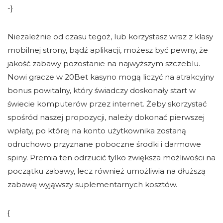
-}
Niezależnie od czasu tegoż, lub korzystasz wraz z klasy
mobilnej strony, bądź aplikacji, możesz być pewny, że
jakość zabawy pozostanie na najwyższym szczeblu.
Nowi gracze w 20Bet kasyno mogą liczyć na atrakcyjny
bonus powitalny, który świadczy doskonały start w
świecie komputerów przez internet. Żeby skorzystać
spośród naszej propozycji, należy dokonać pierwszej
wpłaty, po której na konto użytkownika zostaną
odruchowo przyznane poboczne środki i darmowe
spiny. Premia ten odrzucić tylko zwiększa możliwości na
początku zabawy, lecz również umożliwia na dłuższą
zabawę wyjąwszy suplementarnych kosztów.
{