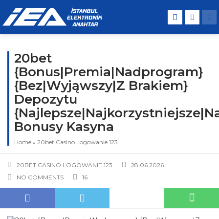
20bet
{Bonus|Premia|Nadprogram}
{Bez|Wyjąwszy|Z Brakiem}
Depozytu
{Najlepsze|Najkorzystniejsze|Na
Bonusy Kasyna
Home
»
20bet Casino Logowanie 123
20BET CASINO LOGOWANIE 123
28.06.2026
NO COMMENTS
16