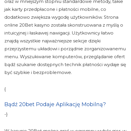
oraz w mniejszym stopniu standardowe metody, takie
jak karty przedpłacone i płatności mobilne, co
dodatkowo zwiększa wygodę użytkowników. Strona
online 20Bet kasyno została skonstruowana z myślą o
intuicyjnej i łaskawej nawigacji. Użytkownicy łatwo
znajdą wszystkie najważniejsze sekcje dzięki
przejrzystemu układowi i porządnie zorganizowanemu
menu. Wyszukiwanie komputerów, przeglądanie ofert
bądź szukanie dostępnych technik płatności wydaje się
być szybkie i bezproblemowe.
{
Bądź 20bet Podaje Aplikację Mobilną?
-}
W kasynie 20Bet można grać w ogromny wybór gier, w