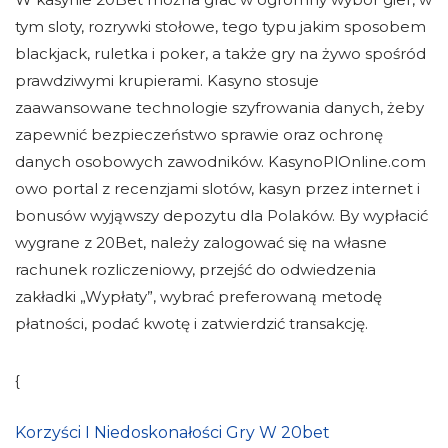
tym sloty, rozrywki stołowe, tego typu jakim sposobem
blackjack, ruletka i poker, a także gry na żywo spośród
prawdziwymi krupierami. Kasyno stosuje
zaawansowane technologie szyfrowania danych, żeby
zapewnić bezpieczeństwo sprawie oraz ochronę
danych osobowych zawodników. KasynoPlOnline.com
owo portal z recenzjami slotów, kasyn przez internet i
bonusów wyjąwszy depozytu dla Polaków. By wypłacić
wygrane z 20Bet, należy zalogować się na własne
rachunek rozliczeniowy, przejść do odwiedzenia
zakładki „Wypłaty”, wybrać preferowaną metodę
płatności, podać kwotę i zatwierdzić transakcję.
{
Korzyści I Niedoskonałości Gry W 20bet