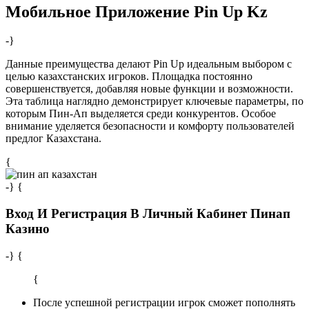
Мобильное Приложение Pin Up Kz
-}
Данные преимущества делают Pin Up идеальным выбором с
целью казахстанских игроков. Площадка постоянно
совершенствуется, добавляя новые функции и возможности.
Эта таблица наглядно демонстрирует ключевые параметры, по
которым Пин-Ап выделяется среди конкурентов. Особое
внимание уделяется безопасности и комфорту пользователей
предлог Казахстана.
{
-} {
Вход И Регистрация В Личный Кабинет Пинап
Казино
-} {
{
После успешной регистрации игрок сможет пополнять