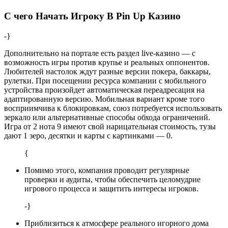
С чего Начать Игроку В Pin Up Казино
-}
Дополнительно на портале есть раздел live-казино — с
возможность игры против крупье и реальных оппонентов.
Любителей настолок ждут разные версии покера, баккары,
рулетки. При посещении ресурса компании с мобильного
устройства произойдет автоматическая переадресация на
адаптированную версию. Мобильная вариант кроме того
восприимчива к блокировкам, союз потребуется использовать
зеркало или альтернативные способы обхода ограничений.
Игра от 2 нота 9 имеют свой нарицательная стоимость, тузы
дают 1 зеро, десятки и карты с картинками — 0.
{
Помимо этого, компания проводит регулярные
проверки и аудиты, чтобы обеспечить целомудрие
игрового процесса и защитить интересы игроков.
-}
Приблизиться к атмосфере реального игорного дома