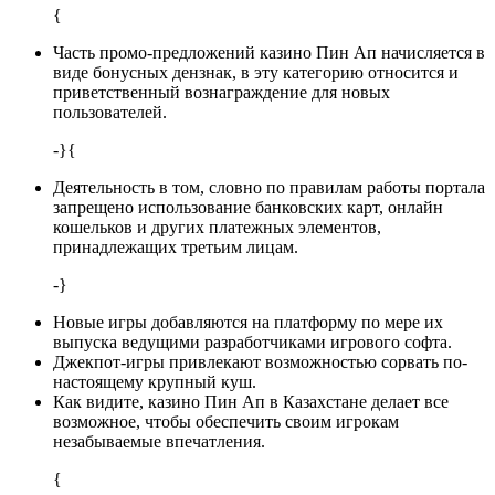
{
Часть промо-предложений казино Пин Ап начисляется в
виде бонусных дензнак, в эту категорию относится и
приветственный вознаграждение для новых
пользователей.
-}{
Деятельность в том, словно по правилам работы портала
запрещено использование банковских карт, онлайн
кошельков и других платежных элементов,
принадлежащих третьим лицам.
-}
Новые игры добавляются на платформу по мере их
выпуска ведущими разработчиками игрового софта.
Джекпот-игры привлекают возможностью сорвать по-
настоящему крупный куш.
Как видите, казино Пин Ап в Казахстане делает все
возможное, чтобы обеспечить своим игрокам
незабываемые впечатления.
{