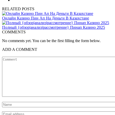
RELATED POSTS
Онлайн Казино Пин Ап На Деньги В Казахстане
Полный {обзор|анализ|рассмотрение} Пинап Казино 2025
COMMENTS
No comments yet. You can be the first filling the form below.
ADD A COMMENT