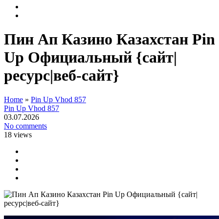
Пин Ап Казино Казахстан Pin
Up Официальный {сайт|
ресурс|веб-сайт}
Home
»
Pin Up Vhod 857
Pin Up Vhod 857
03.07.2026
No comments
18
views