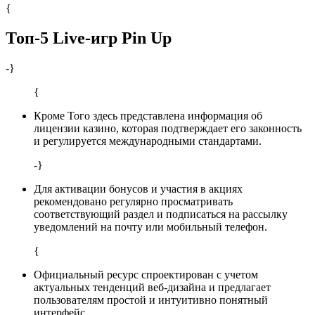
{
Топ-5 Live-игр Pin Up
-}
{
Кроме Того здесь представлена информация об
лицензии казино, которая подтверждает его законность
и регулируется международными стандартами.
-}
Для активации бонусов и участия в акциях
рекомендовано регулярно просматривать
соответствующий раздел и подписаться на рассылку
уведомлений на почту или мобильный телефон.
{
Официальный ресурс спроектирован с учетом
актуальных тенденций веб-дизайна и предлагает
пользователям простой и интуитивно понятный
интерфейс.