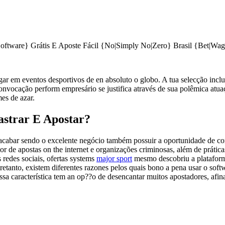
ar em eventos desportivos de en absoluto o globo. A tua selecção inclu
nvocação perform empresário se justifica através de sua polêmica atuaçã
es de azar.
astrar E Apostar?
 acabar sendo o excelente negócio também possuir a oportunidade de co
r de apostas on the internet e organizações criminosas, além de prática
 redes sociais, ofertas systems
major sport
mesmo descobriu a plataforma
tanto, existem diferentes razones pelos quais bono a pena usar o softw
ssa característica tem an op??o de desencantar muitos apostadores, afin