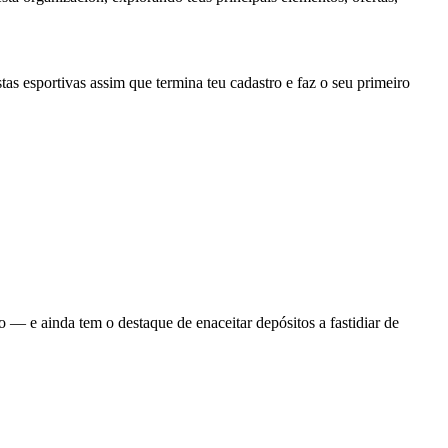
s esportivas assim que termina teu cadastro e faz o seu primeiro
— e ainda tem o destaque de enaceitar depósitos a fastidiar de