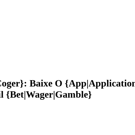
oger}: Baixe O {App|Application
il {Bet|Wager|Gamble}