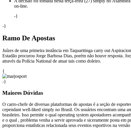
A decisão foi tomada nesta terça-feira (27) simply no Asamblea
on-line.
-}
-}
Ramo De Apostas
Juízes de uma primeira instância em Taquaritinga carry out Aspiracion
Estadão procurou Jorge Barbosa Dias, porém não houve resposta. Jor
através da Polícia National de atuar tais como doleiro.
{
-}
Maiores Dúvidas
O carro-chefe de diversas plataformas de apostas é a seção de esportes
cependant well-liked simply no Brasil. Os usuários encontram uma amp
brasileiro. Isso permite o qual operating system apostadores acompan
e o qual , problema venha a servir aprovada e siceramente posta em prá
proporciona estatísticas relacionada seus eventos esportivos na vers