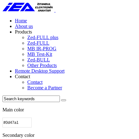
Home
About us
Products
Zed-FULL plus
Zed-FULL
MB IR-PROG
MB Test-Kit
Zed-BULL
Other Products
Remote Desktop Support
Contact
Contact
Become a Partner
Main color
Secondary color