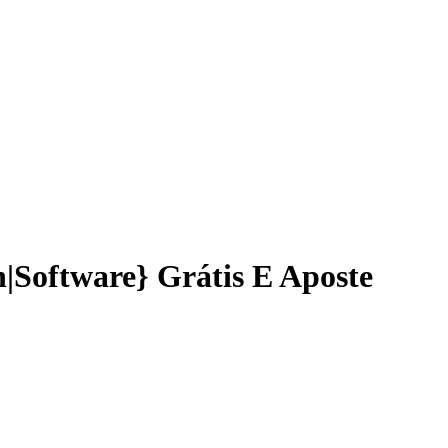
|Software} Grátis E Aposte