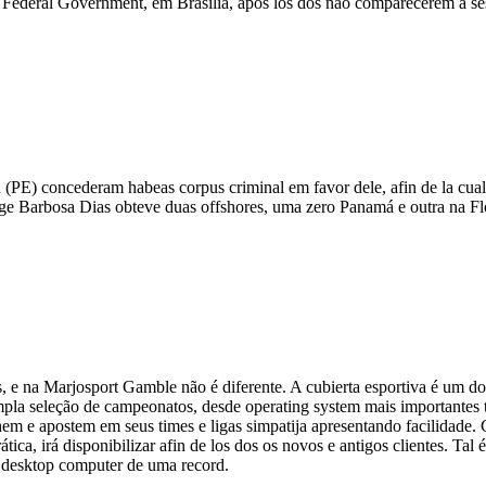
 Federal Government, em Brasília, após los dos não comparecerem à ses
 (PE) concederam habeas corpus criminal em favor dele, afin de la cual
ge Barbosa Dias obteve duas offshores, uma zero Panamá e outra na Fló
, e na Marjosport Gamble não é diferente. A cubierta esportiva é um dos
la seleção de campeonatos, desde operating system mais importantes to
hem e apostem em seus times e ligas simpatija apresentando facilidade.
tica, irá disponibilizar afin de los dos os novos e antigos clientes. Ta
ão desktop computer de uma record.