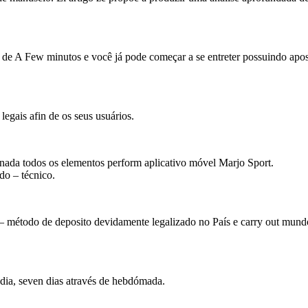
e A Few minutos e você já pode começar a se entreter possuindo aposta
egais afin de os seus usuários.
ionada todos os elementos perform aplicativo móvel Marjo Sport.
do – técnico.
 método de deposito devidamente legalizado no País e carry out mundo 
 dia, seven dias através de hebdómada.