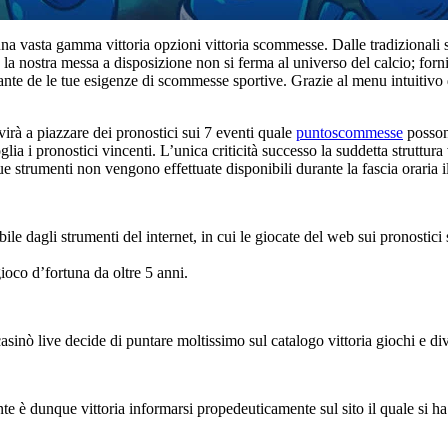
a vasta gamma vittoria opzioni vittoria scommesse. Dalle tradiziona
re, la nostra messa a disposizione non si ferma al universo del calcio; 
ante de le tue esigenze di scommesse sportive. Grazie al menu intuitivo 
rvirà a piazzare dei pronostici sui 7 eventi quale
puntoscommesse
possono
lia i pronostici vincenti. L’unica criticità successo la suddetta struttura
ue strumenti non vengono effettuate disponibili durante la fascia oraria il
e dagli strumenti del internet, in cui le giocate del web sui pronostici 
gioco d’fortuna da oltre 5 anni.
sinò live decide di puntare moltissimo sul catalogo vittoria giochi e div
te è dunque vittoria informarsi propedeuticamente sul sito il quale si ha