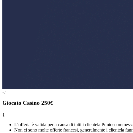
-}
Giocato Casino 250€
{
L’offerta è valida per a causa di tutti i clientela Puntoscommesse
Non ci sono molte offerte francesi, generalmente i clientela fann