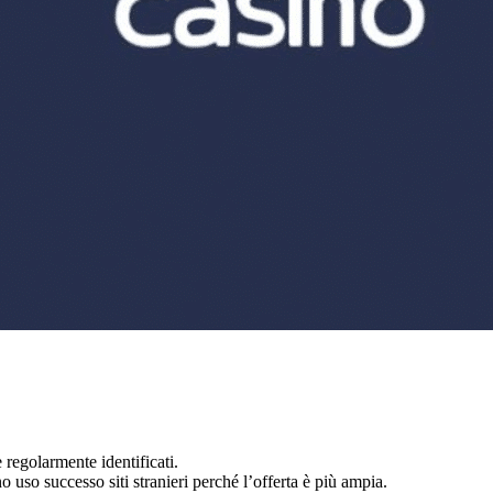
 regolarmente identificati.
o uso successo siti stranieri perché l’offerta è più ampia.