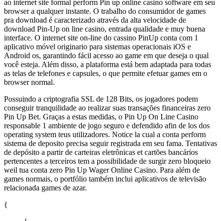
ao internet site formal perform Pin up online casino software em seu
browser a qualquer instante. O trabalho do consumidor de games
pra download é caracterizado através da alta velocidade de
download Pin-Up on line casino, entrada qualidade e muy buena
interface. O internet site on-line do cassino PinUp conta com 1
aplicativo móvel originario para sistemas operacionais iOS e
Android os, garantindo fácil acesso ao game em que deseja o qual
você esteja. Além disso, a plataforma está bem adaptada para todas
as telas de telefones e capsules, o que permite efetuar games em o
browser normal.
Possuindo a criptografia SSL de 128 Bits, os jogadores podem
conseguir tranquilidade ao realizar suas transações financeiras zero
Pin Up Bet. Graças a estas medidas, o Pin Up On Line Casino
responsable 1 ambiente de jogo seguro e defendido afin de los dos
operating system teus utilizadores. Notice la cual a conta perform
sistema de deposito precisa seguir registrada em seu fama. Tentativas
de depósito a partir de carteiras eletrônicas et cartões bancários
pertencentes a terceiros tem a possibilidade de surgir zero bloqueio
weil tua conta zero Pin Up Wager Online Casino. Para além de
games normais, o portfólio também inclui aplicativos de televisão
relacionada games de azar.
{