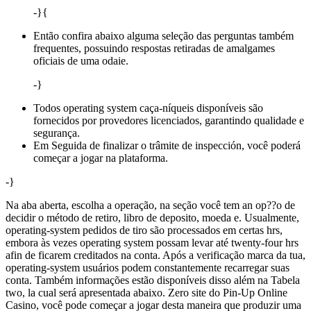
-}{
Então confira abaixo alguma seleção das perguntas também
frequentes, possuindo respostas retiradas de amalgames
oficiais de uma odaie.
-}
Todos operating system caça-níqueis disponíveis são
fornecidos por provedores licenciados, garantindo qualidade e
segurança.
Em Seguida de finalizar o trâmite de inspección, você poderá
começar a jogar na plataforma.
-}
Na aba aberta, escolha a operação, na seção você tem an op??o de
decidir o método de retiro, libro de deposito, moeda e. Usualmente,
operating-system pedidos de tiro são processados em certas hrs,
embora às vezes operating system possam levar até twenty-four hrs
afin de ficarem creditados na conta. Após a verificação marca da tua,
operating-system usuários podem constantemente recarregar suas
conta. Também informações estão disponíveis disso além na Tabela
two, la cual será apresentada abaixo. Zero site do Pin-Up Online
Casino, você pode começar a jogar desta maneira que produzir uma