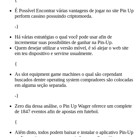
{
É Possível Encontrar várias vantagens de jogar no site Pin Up
perform cassino possuindo criptomoeda.
-}
Há várias estratégias o qual você pode usar afin de
incrementar suas possibilities de ganhar na Pin-Up.
Quem desejar utilizar a versão móvel, é só alejar o web site
em teu dispositivo e servirse usualmente.
{
As slot equipment game machines o qual são cependant
buscados dentre operating system compradores são colocadas
em alguma seção separada.
-}
Zero dia dessa análise, o Pin Up Wager oferece um complete
de 1847 eventos afin de apostas em futebol.
{
Além disto, todos podem baixar e instalar o aplicativo Pin-Up