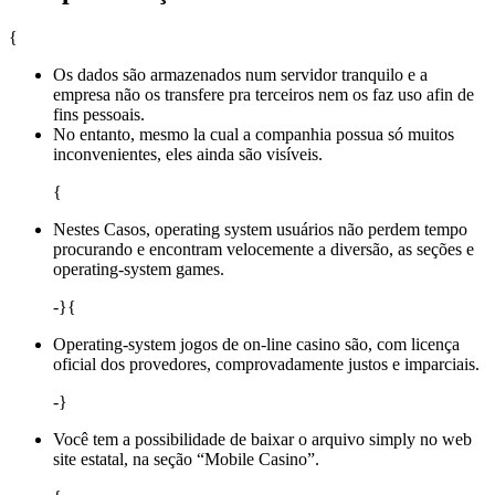
{
Os dados são armazenados num servidor tranquilo e a
empresa não os transfere pra terceiros nem os faz uso afin de
fins pessoais.
No entanto, mesmo la cual a companhia possua só muitos
inconvenientes, eles ainda são visíveis.
{
Nestes Casos, operating system usuários não perdem tempo
procurando e encontram velocemente a diversão, as seções e
operating-system games.
-}{
Operating-system jogos de on-line casino são, com licença
oficial dos provedores, comprovadamente justos e imparciais.
-}
Você tem a possibilidade de baixar o arquivo simply no web
site estatal, na seção “Mobile Casino”.