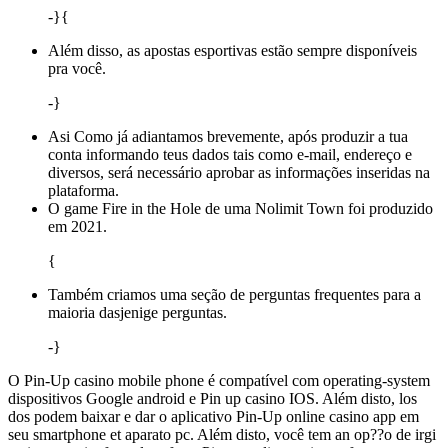
-}{
Além disso, as apostas esportivas estão sempre disponíveis
pra você.
-}
Asi Como já adiantamos brevemente, após produzir a tua
conta informando teus dados tais como e-mail, endereço e
diversos, será necessário aprobar as informações inseridas na
plataforma.
O game Fire in the Hole de uma Nolimit Town foi produzido
em 2021.
{
Também criamos uma seção de perguntas frequentes para a
maioria dasjenige perguntas.
-}
O Pin-Up сasino mobile phone é compatível com operating-system
dispositivos Google android e Pin up casino IOS. Além disto, los
dos podem baixar e dar o aplicativo Pin-Up online casino app em
seu smartphone et aparato pc. Além disto, você tem an op??o de irgi