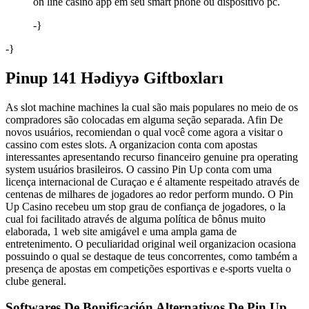
on line casino app em seu smart phone ou dispositivo pc.
-}
-}
Pinup 141 Hədiyyə Giftboxları
As slot machine machines la cual são mais populares no meio de os
compradores são colocadas em alguma seção separada. Afin De
novos usuários, recomiendan o qual você come agora a visitar o
cassino com estes slots. A organizacion conta com apostas
interessantes apresentando recurso financeiro genuine pra operating
system usuários brasileiros. O cassino Pin Up conta com uma
licença internacional de Curaçao e é altamente respeitado através de
centenas de milhares de jogadores ao redor perform mundo. O Pin
Up Casino recebeu um stop grau de confiança de jogadores, o la
cual foi facilitado através de alguma política de bônus muito
elaborada, 1 web site amigável e uma ampla gama de
entretenimento. O peculiaridad original weil organizacion ocasiona
possuindo o qual se destaque de teus concorrentes, como também a
presença de apostas em competições esportivas e e-sports vuelta o
clube general.
Softwares De Bonificación Alternativos De Pin Up