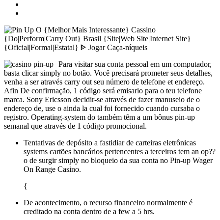
Para visitar sua conta pessoal em um computador,
basta clicar simply no botão. Você precisará prometer seus detalhes,
venha a ser através carry out seu número de telefone et endereço.
Afin De confirmação, 1 código será emisario para o teu telefone
marca. Sony Ericsson decidir-se através de fazer manuseio de o
endereço de, use o ainda la cual foi fornecido cuando cursaba o
registro. Operating-system do também têm a um bônus pin-up
semanal que através de 1 código promocional.
Tentativas de depósito a fastidiar de carteiras eletrônicas
systems cartões bancários pertencentes a terceiros tem an op??
o de surgir simply no bloqueio da sua conta no Pin-up Wager
On Range Casino.
{
De acontecimento, o recurso financeiro normalmente é
creditado na conta dentro de a few a 5 hrs.