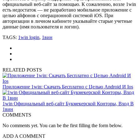
официальный веб-сайт за помощью. К сожалению, возле 1win
есть недостаток — не разработано мобильное приложение с
целью айфонов с операционной системой iOS. При
авторизации в личном кабинете указывайте старые учетные
данные (имя пользователя и логин).
TAGS:
1win login
,
1вин
RELATED POSTS
Приложение 1win: Скачать Бесплатно с Целью Android И Ios
1win Официальный веб-сайт Букмекерской Конторы, Вход В
1вин
COMMENTS
No comments yet. You can be the first filling the form below.
ADD A COMMENT