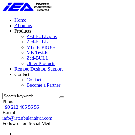
Home
About us
Products
Zed-FULL plus
Zed-FULL
MB IR-PROG
MB Test-Kit
Zed-BULL
Other Products
Remote Desktop Support
Contact
Contact
Become a Partner
Phone
+90 212 485 56 56
E-mail
info@istanbulanahtar.com
Follow us on Social Media