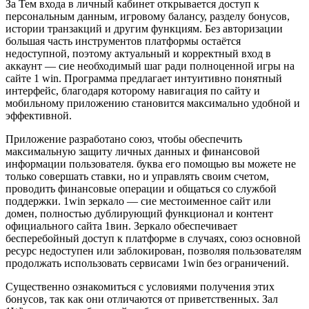
За Тем входа в личный кабинет открывается доступ к
персональным данным, игровому балансу, разделу бонусов,
истории транзакций и другим функциям. Без авторизации
большая часть инструментов платформы остаётся
недоступной, поэтому актуальный и корректный вход в
аккаунт — сие необходимый шаг ради полноценной игры на
сайте 1 win. Программа предлагает интуитивно понятный
интерфейс, благодаря которому навигация по сайту и
мобильному приложению становится максимально удобной и
эффективной.
Приложение разработано союз, чтобы обеспечить
максимальную защиту личных данных и финансовой
информации пользователя. буква его помощью вы можете не
только совершать ставки, но и управлять своим счетом,
проводить финансовые операции и общаться со службой
поддержки. 1win зеркало — сие местоименное сайт или
домен, полностью дублирующий функционал и контент
официального сайта 1вин. Зеркало обеспечивает
бесперебойный доступ к платформе в случаях, союз основной
ресурс недоступен или заблокирован, позволяя пользователям
продолжать использовать сервисами 1win без ограничений.
Существенно ознаком͏иться с условиями полу͏чения этих
͏бонусов, так как они отличаются от приветственных. Зал