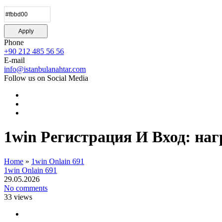
Phone
+90 212 485 56 56
E-mail
info@istanbulanahtar.com
Follow us on Social Media
1win Регистрация И Вход: на
Home
»
1win Onlain 691
1win Onlain 691
29.05.2026
No comments
33
views