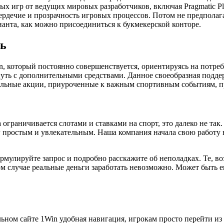
 игр от ведущих мировых разработчиков, включая Pragmatic Play
рдечие и прозрачность игровых процессов. Потом не предполага
ианта, как можно присоединиться к букмекерской конторе.
ть
in, который постоянно совершенствуется, ориентируясь на потре
уть с дополнительными средствами. Данное своеобразная поддерж
иальные акции, приуроченные к важным спортивным событиям, п
 ограничивается слотами и ставками на спорт, это далеко не та
 простым и увлекательным. Наша компания начала свою работу в
мулируйте запрос и подробно расскажите об неполадках. Те, воз
 случае реальные деньги заработать невозможно. Может быть ещ
ом сайте 1Win удобная навигация, игрокам просто перейти из к