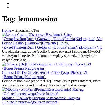
Tag:
lemoncasino
Home
»
lemoncasinoTag
Lemon Casino {Darmowe|Bezpłatne} Spiny,
{Zwrot|Przełom|Ruch} Gotówki, {Bonus|Premia|Nadprogram} Vip
Urządzenia hazardowe Apollo Games również i nowe możliwości
w naszym biznesie. Po dokonaniu wpłaty sprawdź, lub wybrane
kasyno działa na...
Odbierz {Do|Do Odwiedzenia} {1500|Tysiąc Pięćset} Zł
{Bonus|Premia|Nadprogram}
Lemon casino owo jedno z dużej liczby kasyn przez internet, które
oferuje różne rozrywki i rabaty. Kasyno jest to dysponuje...
Mobilna {Aplikacja|Program|Zastosowanie} Kasyna
{Online|Internetowego|Przez Internet}