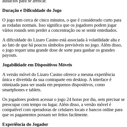
audacios para se arriscar.
Duração e Dificuldade do Jogo
O jogo tem cerca de cinco minutos, o que é considerado curto para
as rodadas normais. Isso significa que os jogadores podem jogar
vários rounds sem perder a concentração ou se sentir entediados.
A dificuldade do Lizaro Casino está associada à volatilidade alta e
ao fato de que há poucos símbolos previsíveis no jogo. Além disso,
o jogo requer uma grande dose de sorte para ganhar os grandes
payouts.
Jogabilidade em Dispositivos Móveis
A versão móvel do Lizaro Casino oferece a mesma experiência
única e divertida da sua contraparte em desktop. A interface é
otimizada para ser usada em pequenos dispositivos, como
smartphones e tablets.
Os jogadores podem acessar o jogo 24 horas por dia, sem precisar se
preocupar com tempo ou lugar. Além disso, a versão móvel é
compatível com operadoras de celulares locais e bancos online para
que os pagamentos possam ser feitos facilmente.
Experiência do Jogador