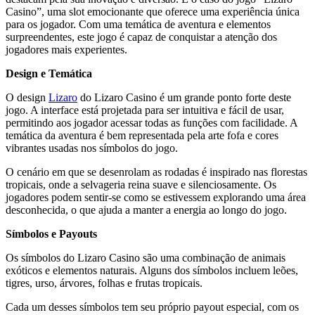
Casino”, uma slot emocionante que oferece uma experiência única
para os jogador. Com uma temática de aventura e elementos
surpreendentes, este jogo é capaz de conquistar a atenção dos
jogadores mais experientes.
Design e Temática
O design
Lizaro
do Lizaro Casino é um grande ponto forte deste
jogo. A interface está projetada para ser intuitiva e fácil de usar,
permitindo aos jogador acessar todas as funções com facilidade. A
temática da aventura é bem representada pela arte fofa e cores
vibrantes usadas nos símbolos do jogo.
O cenário em que se desenrolam as rodadas é inspirado nas florestas
tropicais, onde a selvageria reina suave e silenciosamente. Os
jogadores podem sentir-se como se estivessem explorando uma área
desconhecida, o que ajuda a manter a energia ao longo do jogo.
Símbolos e Payouts
Os símbolos do Lizaro Casino são uma combinação de animais
exóticos e elementos naturais. Alguns dos símbolos incluem leões,
tigres, urso, árvores, folhas e frutas tropicais.
Cada um desses símbolos tem seu próprio payout especial, com os