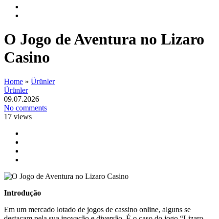
O Jogo de Aventura no Lizaro
Casino
Home
»
Ürünler
Ürünler
09.07.2026
No comments
17
views
Introdução
Em um mercado lotado de jogos de cassino online, alguns se
destacam pela sua inovação e diversão. É o caso do jogo “Lizaro