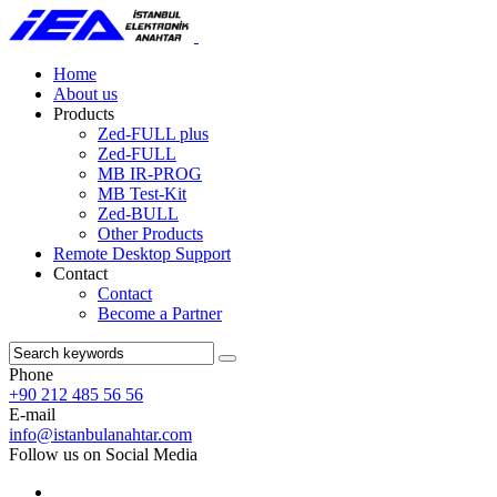
Home
About us
Products
Zed-FULL plus
Zed-FULL
MB IR-PROG
MB Test-Kit
Zed-BULL
Other Products
Remote Desktop Support
Contact
Contact
Become a Partner
Phone
+90 212 485 56 56
E-mail
info@istanbulanahtar.com
Follow us on Social Media