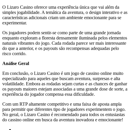
O Lizaro Casino oferece uma experiência única que vai além da
simples jogabilidade. A temática da aventura, o design interativo e as
características adicionais criam um ambiente emocionante para se
experimentar.
Os jogadores podem sentir-se como parte de uma grande jornada
enquanto exploram a floresta densamente iluminada pelos elementos
naturais vibrantes do jogo. Cada rodada parece ser mais interessante
do que a anterior, e os payouts são recompensas adequadas pelo
risco corrido.
Análise Geral
Em conclusão, o Lizaro Casino é um jogo de cassino online muito
especializado para aqueles que buscam aventura, surpresas e alta
volatilidade. Embora as rodadas sejam curtas e as chances de ganhar
os payouts maiores estejam associadas a uma grande dose de sorte, a
experiência do jogador compensa essa dificuldade.
Com um RTP altamente competitivo e uma faixa de aposta ampla
para permitir que diferentes tipo de jogadores experimentem o jogo.
No geral, o Lizaro Casino é recomendado para todos os entusiastas
do cassino online em busca da aventura inovadora e emocionante!