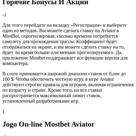
Горячие Бонусы И Акции
-}
Для этого перейдите на вкладку «Регистрация» и выберите
один из методов. Вы можете сделать ставку на Aviator в
MostBet, спрогнозировав, сколько времени потребуется
самолету для прохождения трассы. Коэффициент будет
отображаться на экране, и вы можете сделать ставку на то,
будет ли время больше или меньше прогнозируемого. Да,
приложение Mostbet поддерживает все функции версии для
компьютера.
В слоте принимается широкий диапазон ставок от 0,one до
100 $. Чтобы обеспечить честную игру, в игре Aviator
действуют строгие правила для игроков, включая ограничения
по возрасту и стране. Кроме того, на все ставки
распространяется максимальный лимит ставок,
установленный разработчиками игр.
{
Jogo On-line Mostbet Aviator