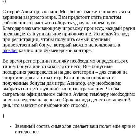
-}
С игрой Авиатор в казино Mostbet вы сможете подняться на
вершины азартного мира. Вам предстоит стать пилотом
собственного счастья и собирать удачу на своем пути.
Благодаря захватывающему игровому процессу, каждый раунд
превращается в уникальное приключение. Используйте код
при регистрации, чтобы получить самый крупный
приветственный бонус, который можно использовать в
mostbet
казино или букмекерской конторе.
Во время регистрации новичку необходимо определиться с
типом бонуса или отказаться от него. Все бонусные
поощрения распределены на две категории – для ставок на
спорт или для азартных игр. Если цель использовать
полученные бонусы для игры Авиатор, ему необходимо
выбрать соответствующий тип вознаграждения. Чтобы
сыграть на официальном сайте в Aviator, гемблеру необходимо
внести средства на депозит. Срок вывода денег составляет 3
дня, что зависит от выбранного способа.
{
Звездный состав символов сделает ваш полет еще ярче и
интереснее.