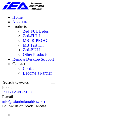
Home
About us
Products
Zed-FULL plus
Zed-FULL
MB IR-PROG
MB Test-Kit
Zed-BULL
Other Products
Remote Desktop Support
Contact
Contact
Become a Partner
Phone
+90 212 485 56 56
E-mail
info@istanbulanahtar.com
Follow us on Social Media