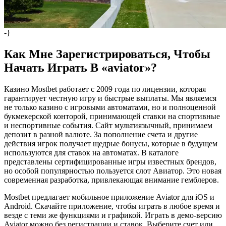
-}
Как Мне Зарегистрироваться, Чтобы
Начать Играть В «aviator»?
Казино Mostbet работает с 2009 года по лицензии, которая
гарантирует честную игру и быстрые выплаты. Мы являемся
не только казино с игровыми автоматами, но и полноценной
букмекерской конторой, принимающей ставки на спортивные
и неспортивные события. Сайт мультиязычный, принимаем
депозит в разной валюте. За пополнение счета и другие
действия игрок получает щедрые бонусы, которые в будущем
используются для ставок на автоматах. В каталоге
представлены сертифицированные игры известных брендов,
но особой популярностью пользуется слот Авиатор. Это новая
современная разработка, привлекающая внимание гемблеров.
Mostbet предлагает мобильное приложение Aviator для iOS и
Android. Скачайте приложение, чтобы играть в любое время и
везде с теми же функциями и графикой. Играть в демо-версию
Aviator можно без регистрации и ставок. Выберите счет или