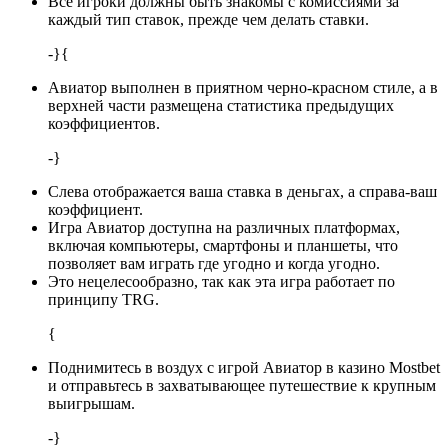
Все игроки должны быть знакомы с комиссиями за
каждый тип ставок, прежде чем делать ставки.
-}{
Авиатор выполнен в приятном черно-красном стиле, а в
верхней части размещена статистика предыдущих
коэффициентов.
-}
Слева отображается ваша ставка в деньгах, а справа-ваш
коэффициент.
Игра Авиатор доступна на различных платформах,
включая компьютеры, смартфоны и планшеты, что
позволяет вам играть где угодно и когда угодно.
Это нецелесообразно, так как эта игра работает по
принципу TRG.
{
Поднимитесь в воздух с игрой Авиатор в казино Mostbet
и отправьтесь в захватывающее путешествие к крупным
выигрышам.
-}