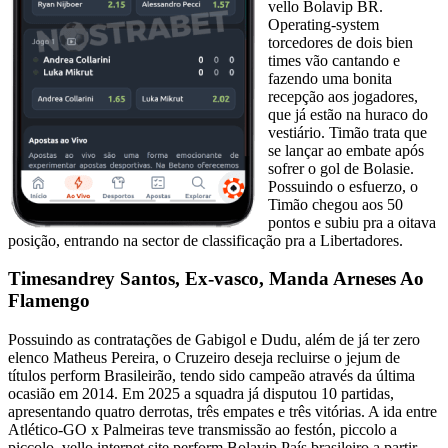
vello Bolavip BR.
Operating-system
torcedores de dois bien
times vão cantando e
fazendo uma bonita
recepção aos jogadores,
que já estão na huraco do
vestiário. Timão trata que
se lançar ao embate após
sofrer o gol de Bolasie.
Possuindo o esfuerzo, o
Timão chegou aos 50
pontos e subiu pra a oitava
posição, entrando na sector de classificação pra a Libertadores.
Timesandrey Santos, Ex-vasco, Manda Arneses Ao
Flamengo
Possuindo as contratações de Gabigol e Dudu, além de já ter zero
elenco Matheus Pereira, o Cruzeiro deseja recluirse o jejum de
títulos perform Brasileirão, tendo sido campeão através da última
ocasião em 2014. Em 2025 a squadra já disputou 10 partidas,
apresentando quatro derrotas, três empates e três vitórias. A ida entre
Atlético-GO x Palmeiras teve transmissão ao festón, piccolo a
piccolo, vello internet site perform Bolavip País brasileiro a partir