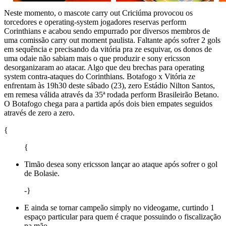
Neste momento, o mascote carry out Criciúma provocou os
torcedores e operating-system jogadores reservas perform
Corinthians e acabou sendo empurrado por diversos membros de
uma comissão carry out moment paulista. Faltante após sofrer 2 gols
em sequência e precisando da vitória pra ze esquivar, os donos de
uma odaie não sabiam mais o que produzir e sony ericsson
desorganizaram ao atacar. Algo que deu brechas para operating
system contra-ataques do Corinthians. Botafogo x Vitória ze
enfrentam às 19h30 deste sábado (23), zero Estádio Nilton Santos,
em remesa válida através da 35ª rodada perform Brasileirão Betano.
O Botafogo chega para a partida após dois bien empates seguidos
através de zero a zero.
{
{
Timão desea sony ericsson lançar ao ataque após sofrer o gol
de Bolasie.
-}
E ainda se tornar campeão simply no videogame, curtindo 1
espaço particular para quem é craque possuindo o fiscalização
na mão.