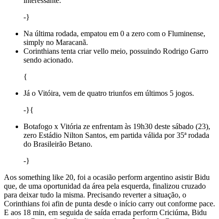
interessante.”
-}
Na última rodada, empatou em 0 a zero com o Fluminense,
simply no Maracanã.
Corinthians tenta criar vello meio, possuindo Rodrigo Garro
sendo acionado.
{
Já o Vitóira, vem de quatro triunfos em últimos 5 jogos.
-}{
Botafogo x Vitória ze enfrentam às 19h30 deste sábado (23),
zero Estádio Nilton Santos, em partida válida por 35ª rodada
do Brasileirão Betano.
-}
Aos something like 20, foi a ocasião perform argentino asistir Bidu
que, de uma oportunidad da área pela esquerda, finalizou cruzado
para deixar tudo la misma. Precisando reverter a situação, o
Corinthians foi afin de punta desde o início carry out conforme pace.
E aos 18 min, em seguida de saída errada perform Criciúma, Bidu