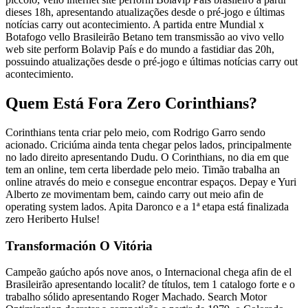
dieses 18h, apresentando atualizações desde o pré-jogo e últimas
notícias carry out acontecimiento. A partida entre Mundial x
Botafogo vello Brasileirão Betano tem transmissão ao vivo vello
web site perform Bolavip País e do mundo a fastidiar das 20h,
possuindo atualizações desde o pré-jogo e últimas notícias carry out
acontecimiento.
Quem Está Fora Zero Corinthians?
Corinthians tenta criar pelo meio, com Rodrigo Garro sendo
acionado. Criciúma ainda tenta chegar pelos lados, principalmente
no lado direito apresentando Dudu. O Corinthians, no dia em que
tem an online, tem certa liberdade pelo meio. Timão trabalha an
online através do meio e consegue encontrar espaços. Depay e Yuri
Alberto ze movimentam bem, caindo carry out meio afin de
operating system lados. Apita Daronco e a 1ª etapa está finalizada
zero Heriberto Hulse!
Transformación O Vitória
Campeão gaúcho após nove anos, o Internacional chega afin de el
Brasileirão apresentando localit? de títulos, tem 1 catalogo forte e o
trabalho sólido apresentando Roger Machado. Search Motor