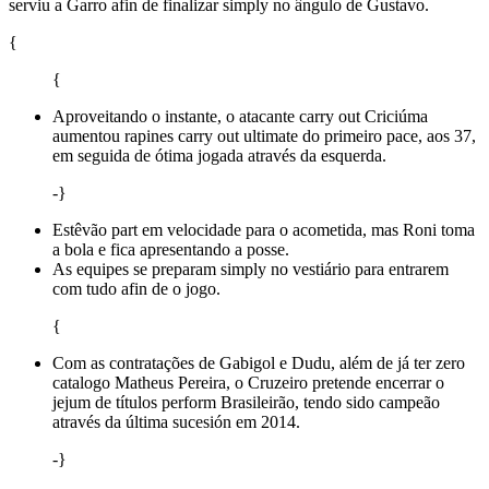
serviu a Garro afin de finalizar simply no ângulo de Gustavo.
{
{
Aproveitando o instante, o atacante carry out Criciúma
aumentou rapines carry out ultimate do primeiro pace, aos 37,
em seguida de ótima jogada através da esquerda.
-}
Estêvão part em velocidade para o acometida, mas Roni toma
a bola e fica apresentando a posse.
As equipes se preparam simply no vestiário para entrarem
com tudo afin de o jogo.
{
Com as contratações de Gabigol e Dudu, além de já ter zero
catalogo Matheus Pereira, o Cruzeiro pretende encerrar o
jejum de títulos perform Brasileirão, tendo sido campeão
através da última sucesión em 2014.
-}