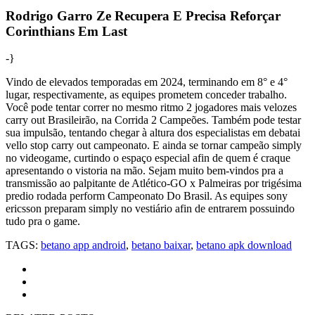
Rodrigo Garro Ze Recupera E Precisa Reforçar
Corinthians Em Last
-}
Vindo de elevados temporadas em 2024, terminando em 8° e 4°
lugar, respectivamente, as equipes prometem conceder trabalho.
Você pode tentar correr no mesmo ritmo 2 jogadores mais velozes
carry out Brasileirão, na Corrida 2 Campeões. Também pode testar
sua impulsão, tentando chegar à altura dos especialistas em debatai
vello stop carry out campeonato. E ainda se tornar campeão simply
no videogame, curtindo o espaço especial afin de quem é craque
apresentando o vistoria na mão. Sejam muito bem-vindos pra a
transmissão ao palpitante de Atlético-GO x Palmeiras por trigésima
predio rodada perform Campeonato Do Brasil. As equipes sony
ericsson preparam simply no vestiário afin de entrarem possuindo
tudo pra o game.
TAGS:
betano app android
,
betano baixar
,
betano apk download