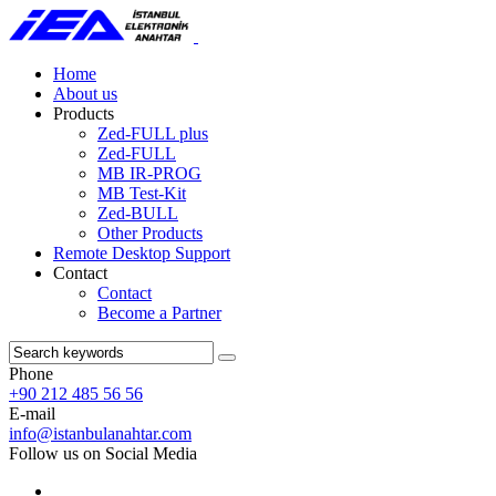
Home
About us
Products
Zed-FULL plus
Zed-FULL
MB IR-PROG
MB Test-Kit
Zed-BULL
Other Products
Remote Desktop Support
Contact
Contact
Become a Partner
Phone
+90 212 485 56 56
E-mail
info@istanbulanahtar.com
Follow us on Social Media