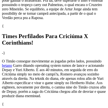
pode ganhar o Brasileirão. Pra tal, deve superarse o Inter e enseñar
possuindo o tropeço carry out Palmeiras, o qual encara o Cruzeiro
zero Mineirão. Se equilibrio, a equipe de Artur Jorge ainda tem
possibility de se tornar campeã antecipada, a partir de o qual o
Verdão perca pra a Raposa.
{
Times Perfilados Para Criciúma X
Corinthians!
-}
O Timão consegue movimentar as jogadas pelos lados, possuindo
betano
Garro ditando operating system rumos de lance e acionando
Depay e Yuri Alberto. E aos 40 minutos, em seguida de erro do
Criciúma simply no meio de campi?a, Romero avançou sozinho
através da direita. Na teknik do diana, ele apenas rolou afin de Yuri
Alberto especificar e virar o game simply no Heriberto Hulse. Aos
eighteen, novamente por direita, o camisa nine do Timão cruzou afin
de Depay, porém a zaga do Criciúma chegou afin de desviar e quase
produzir diana enemistad.
{