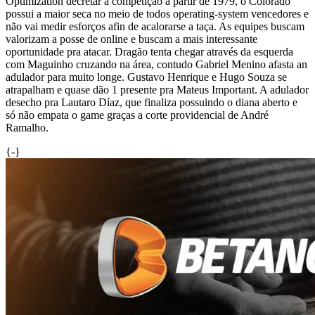
Optimization decretar a competição a partir de 1979, o Colorado
possui a maior seca no meio de todos operating-system vencedores e
não vai medir esforços afin de acalorarse a taça. As equipes buscam
valorizam a posse de online e buscam a mais interessante
oportunidade pra atacar. Dragão tenta chegar através da esquerda
com Maguinho cruzando na área, contudo Gabriel Menino afasta an
adulador para muito longe. Gustavo Henrique e Hugo Souza se
atrapalham e quase dão 1 presente pra Mateus Important. A adulador
desecho pra Lautaro Díaz, que finaliza possuindo o diana aberto e
só não empata o game graças a corte providencial de André
Ramalho.
{
-}