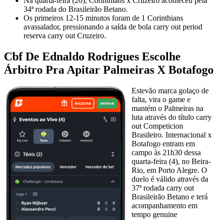
Na quarta-feira (20), Corinthians x Cruzeiro aconteceu pela
34ª rodada do Brasileirão Betano.
Os primeiros 12-15 minutos foram de 1 Corinthians
avassalador, pressionando a saída de bola carry out period
reserva carry out Cruzeiro.
Cbf De Ednaldo Rodrigues Escolhe
Árbitro Pra Apitar Palmeiras X Botafogo
Estevão marca golaço de
falta, vira o game e
mantém o Palmeiras na
luta através do título carry
out Competicion
Brasileiro. Internacional x
Botafogo entram em
campo às 21h30 dessa
quarta-feira (4), no Beira-
Rio, em Porto Alegre. O
duelo é válido através da
37ª rodada carry out
Brasileirão Betano e terá
acompanhamento em
tempo genuine