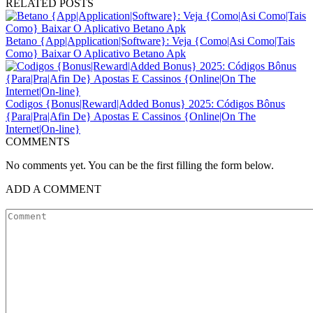
RELATED POSTS
Betano {App|Application|Software}: Veja {Como|Asi Como|Tais
Como} Baixar O Aplicativo Betano Apk
Codigos {Bonus|Reward|Added Bonus} 2025: Códigos Bônus
{Para|Pra|Afin De} Apostas E Cassinos {Online|On The
Internet|On-line}
COMMENTS
No comments yet. You can be the first filling the form below.
ADD A COMMENT