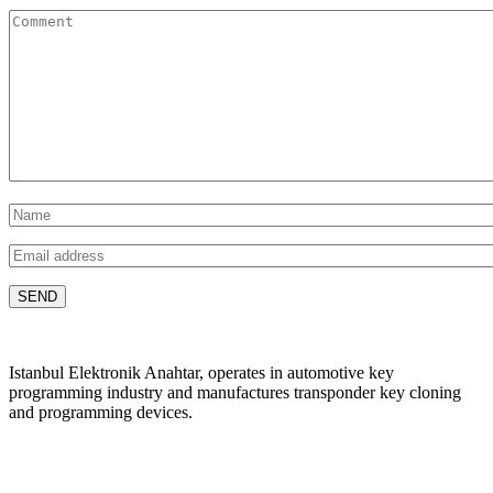
Istanbul Elektronik Anahtar, operates in automotive key
programming industry and manufactures transponder key cloning
and programming devices.