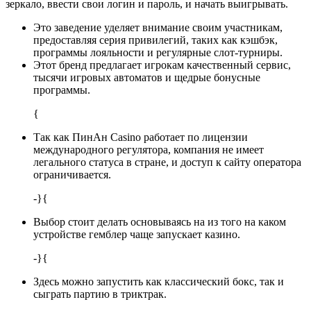
зеркало, ввести свои логин и пароль, и начать выигрывать.
Это заведение уделяет внимание своим участникам,
предоставляя серия привилегий, таких как кэшбэк,
программы лояльности и регулярные слот-турниры.
Этот бренд предлагает игрокам качественный сервис,
тысячи игровых автоматов и щедрые бонусные
программы.
{
Так как ПинАн Casino работает по лицензии
международного регулятора, компания не имеет
легального статуса в стране, и доступ к сайту оператора
ограничивается.
-}{
Выбор стоит делать основываясь на из того на каком
устройстве гемблер чаще запускает казино.
-}{
Здесь можно запустить как классический бокс, так и
сыграть партию в триктрак.