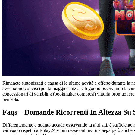
Rimanete sintonizzati a causa di le ultime novità e offerte durante la 
avvengono concisi (per la maggior inizia si leggono osservando la cin
concessionari di gambling (bookmaker compresi) vittoria promuovere i suo
penisola.
Faqs – Domande Ricorrenti In Altezza Su 
Differentemente a quanto accade osservando la altri siti, è sufficiente r
variegato rispetto a Eplay24 scommesse online. Si spiega però anche vi