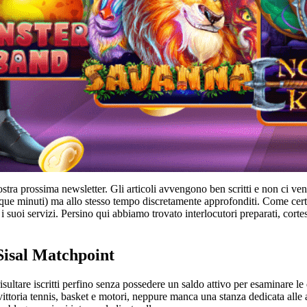
nostra prossima newsletter. Gli articoli avvengono ben scritti e non ci v
que minuti) ma allo stesso tempo discretamente approfonditi. Come certam
i servizi. Persino qui abbiamo trovato interlocutori preparati, cortesi, e
Sisal Matchpoint
isultare iscritti perfino senza possedere un saldo attivo per esaminare le
ttoria tennis, basket e motori, neppure manca una stanza dedicata alle al