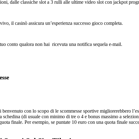
oni, dalle classiche slot a 3 rulli alle ultime video slot con jackpot progr
l vivo, il casinò assicura un’esperienza successo gioco completa.
 tuo conto qualora non hai ricevuta una notifica sequela e-mail.
esse
di benvenuto con lo scopo di le scommesse sportive migliorerebbero l’e
a schedina (di usuale con minimo di tre o 4 e bonus massimo a selezion
quota finale. Per esempio, se puntate 10 euro con una quota finale succ