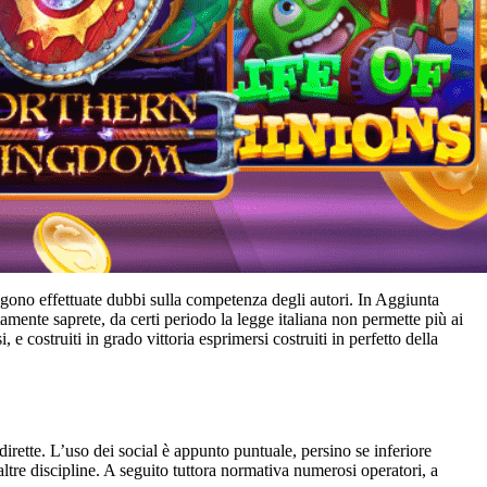
engono effettuate dubbi sulla competenza degli autori. In Aggiunta
ente saprete, da certi periodo la legge italiana non permette più ai
 costruiti in grado vittoria esprimersi costruiti in perfetto della
 dirette. L’uso dei social è appunto puntuale, persino se inferiore
tre discipline. A seguito tuttora normativa numerosi operatori, a