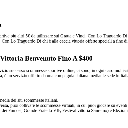
m
ive più altri 5€ da utilizzare sui Gratta e Vinci. Con Lo Traguardo Di i
 Lo Traguardo Di chi è alla caccia vittoria offerte speciali a fine di a
Vittoria Benvenuto Fino A $400
rvizio successo scommesse sportive online, ci sono, in ogni caso moltis
 è un servizio offerto da una compagnia italiana mediante sede in Itali
dia dei siti scommesse italiani.
ersa, puoi coltivare le scommesse virtuali, in cui puoi giocare su event
a dei Famosi, Grande Fratello VIP, Festival vittoria Sanremo) e Elezion