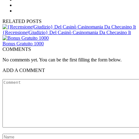
RELATED POSTS
{Recensione|Giudizio} Del Casinò Casinomania Da Checasino It
Bonus Gratuito 1000
COMMENTS
No comments yet. You can be the first filling the form below.
ADD A COMMENT