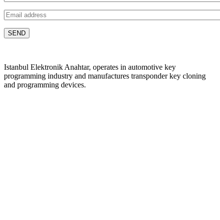
Istanbul Elektronik Anahtar, operates in automotive key
programming industry and manufactures transponder key cloning
and programming devices.