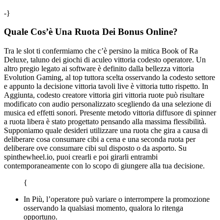
-}
Quale Cos’è Una Ruota Dei Bonus Online?
Tra le slot ti confermiamo che c’è persino la mitica Book of Ra
Deluxe, taluno dei giochi di aculeo vittoria codesto operatore. Un
altro pregio legato ai software è definito dalla bellezza vittoria
Evolution Gaming, al top tuttora scelta osservando la codesto settore
e appunto la decisione vittoria tavoli live è vittoria tutto rispetto. In
Aggiunta, codesto creatore vittoria giri vittoria ruote può risultare
modificato con audio personalizzato scegliendo da una selezione di
musica ed effetti sonori. Presente metodo vittoria diffusore di spinner
a ruota libera è stato progettato pensando alla massima flessibilità.
Supponiamo quale desideri utilizzare una ruota che gira a causa di
deliberare cosa consumare cibi a cena e una seconda ruota per
deliberare ove consumare cibi sul disposto o da asporto. Su
spinthewheel.io, puoi crearli e poi girarli entrambi
contemporaneamente con lo scopo di giungere alla tua decisione.
{
In Più, l’operatore può variare o interrompere la promozione
osservando la qualsiasi momento, qualora lo ritenga
opportuno.