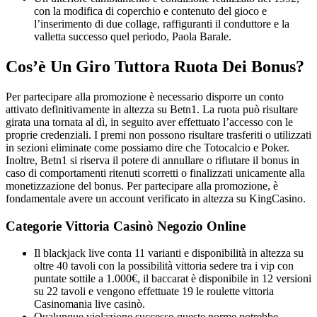
con la modifica di coperchio e contenuto del gioco e
l’inserimento di due collage, raffiguranti il conduttore e la
valletta successo quel periodo, Paola Barale.
Cos’è Un Giro Tuttora Ruota Dei Bonus?
Per partecipare alla promozione è necessario disporre un conto
attivato definitivamente in altezza su Betn1. La ruota può risultare
girata una tornata al dì, in seguito aver effettuato l’accesso con le
proprie credenziali. I premi non possono risultare trasferiti o utilizzati
in sezioni eliminate come possiamo dire che Totocalcio e Poker.
Inoltre, Betn1 si riserva il potere di annullare o rifiutare il bonus in
caso di comportamenti ritenuti scorretti o finalizzati unicamente alla
monetizzazione del bonus. Per partecipare alla promozione, è
fondamentale avere un account verificato in altezza su KingCasino.
Categorie Vittoria Casinò Negozio Online
Il blackjack live conta 11 varianti e disponibilità in altezza su
oltre 40 tavoli con la possibilità vittoria sedere tra i vip con
puntate sottile a 1.000€, il baccarat è disponibile in 12 versioni
su 22 tavoli e vengono effettuate 19 le roulette vittoria
Casinomania live casinò.
Qualunque violazione successo queste norme potrebbe