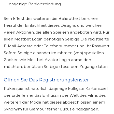
dasjenige Bankverbindung.
Sein Effekt des weiteren die Beliebtheit beruhen
herauf der Einfachheit dieses Designs und welchen
vielen Aktionen, die allen Spielern angeboten wird. Für
allen Mostbet Login benötigen Selbige Die registrierte
E-Mail-Adresse oder Telefonnummer und Ihr Passwort.
Sofern Selbige einander im rahmen (von) speziellen
Zocken wie Mostbet Aviator Login anmelden
möchten, benützen Selbige dieselben Zugangsdaten.
Öffnen Sie Das Registrierungsfenster
Pokerspiel ist natürlich dasjenige kultigste Kartenspiel
der Erde ferner das Einfluss in der Welt des Films des
weiteren der Mode hat dieses abgeschlossen einem
Synonym für Glamour ferner Luxus eingegangen.